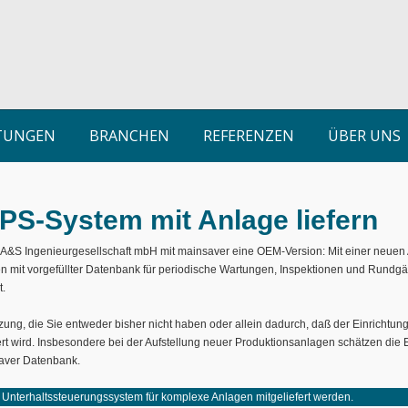
STUNGEN
BRANCHEN
REFERENZEN
ÜBER UNS
IPS-System mit Anlage liefern
A&S Ingenieurgesellschaft mbH mit mainsaver eine OEM-Version: Mit einer neuen
 mit vorgefüllter Datenbank für periodische Wartungen, Inspektionen und Run
t.
tzung, die Sie entweder bisher nicht haben oder allein dadurch, daß der Einricht
t wird. Insbesondere bei der Aufstellung neuer Produktionsanlagen schätzen die 
aver Datenbank.
 Unterhaltssteuerungssystem für komplexe Anlagen mitgeliefert werden.