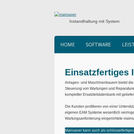
Instandhaltung mit System
HOME
SOFTWARE
LEI
Einsatzfertiges 
Anlagen- und Maschinenbauern bietet die 
Steuerung von Wartungen und Reparaturen
kompletter Ersatzteildatenbank mit geliefer
Die Kunden profitieren von einer Unterstü
eigenen EAM Systeme wesentlich verringer
Wartungsanforderung eingerichtete mains
Mainsaver kann auch als schlüsselfertiges